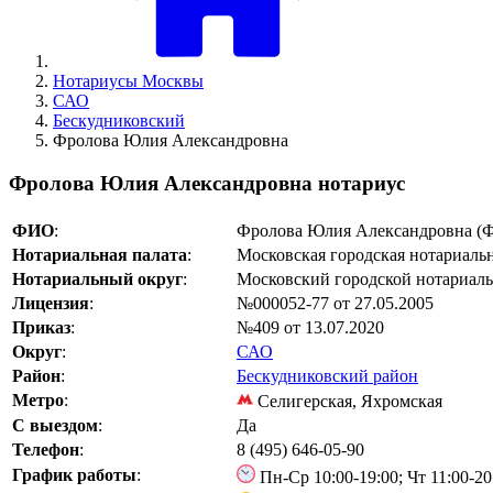
Нотариусы Москвы
САО
Бескудниковский
Фролова Юлия Александровна
Фролова Юлия Александровна нотариус
ФИО
:
Фролова Юлия Александровна (Ф
Нотариальная палата
:
Московская городская нотариальн
Нотариальный округ
:
Московский городской нотариал
Лицензия
:
№000052-77 от 27.05.2005
Приказ
:
№409 от 13.07.2020
Округ
:
САО
Район
:
Бескудниковский район
Метро
:
Селигерская, Яхромская
С выездом
:
Да
Телефон
:
8 (495) 646-05-90
График работы
:
Пн-Ср 10:00-19:00; Чт 11:00-20